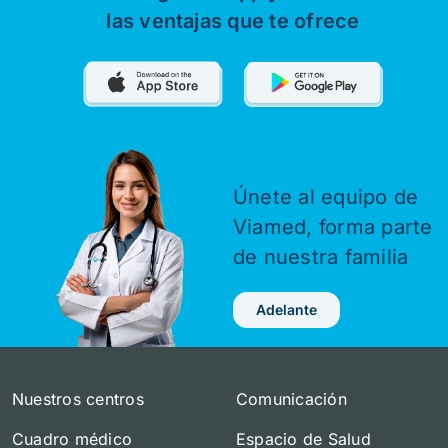
las ventajas que te ofrece
Únete al equipo de
Viamed,
forma parte
de nuestra familia
Adelante
Nuestros centros
Comunicación
Cuadro médico
Espacio de Salud