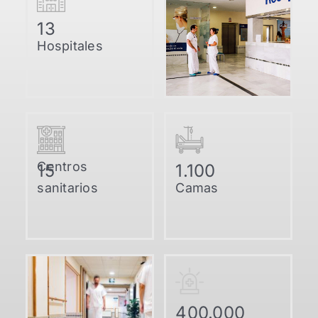
13
Hospitales
Centros
15
1.100
sanitarios
Camas
400.000