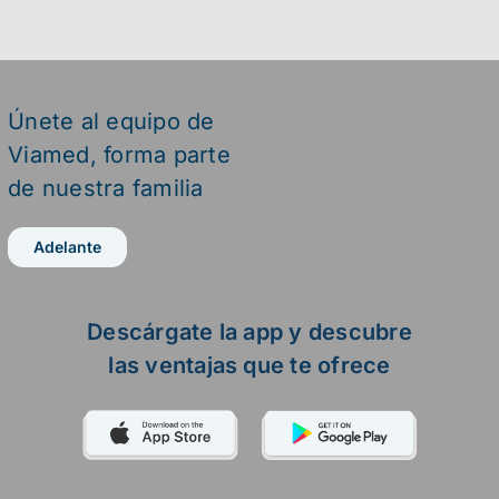
Únete al equipo de
Viamed,
forma parte
de nuestra familia
Adelante
Descárgate la app y descubre
las ventajas que te ofrece