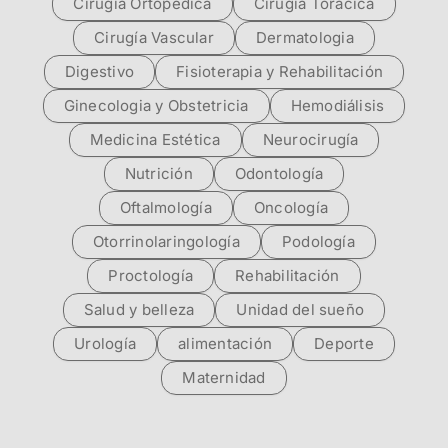
Cirugía Ortopédica
Cirugía Torácica
Cirugía Vascular
Dermatologia
Digestivo
Fisioterapia y Rehabilitación
Ginecologia y Obstetricia
Hemodiálisis
Medicina Estética
Neurocirugía
Nutrición
Odontología
Oftalmología
Oncología
Otorrinolaringología
Podología
Proctología
Rehabilitación
Salud y belleza
Unidad del sueño
Urología
alimentación
Deporte
Maternidad