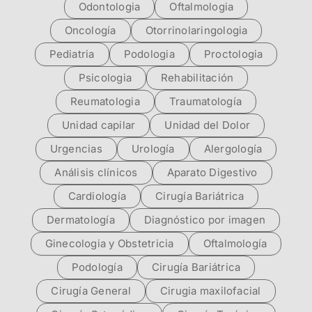
Odontologia
Oftalmologia
Oncología
Otorrinolaringologia
Pediatria
Podologia
Proctologia
Psicologia
Rehabilitación
Reumatologia
Traumatología
Unidad capilar
Unidad del Dolor
Urgencias
Urología
Alergología
Análisis clínicos
Aparato Digestivo
Cardiología
Cirugía Bariátrica
Dermatología
Diagnóstico por imagen
Ginecologia y Obstetricia
Oftalmología
Podología
Cirugía Bariátrica
Cirugía General
Cirugia maxilofacial