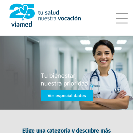
Saltar
al
contenido
Tu bienestar,
nuestra prioridad
Ver especialidades
Elige una categoría y descubre más