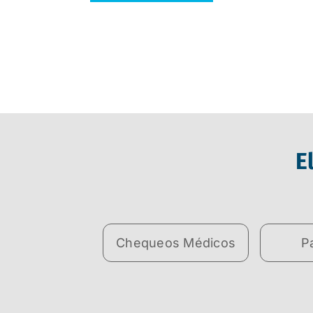
E
Chequeos Médicos
P