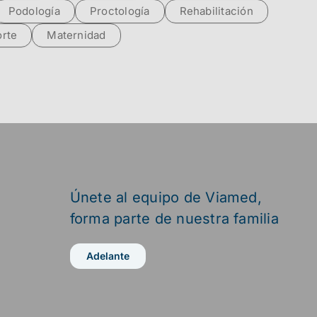
Podología
Proctología
Rehabilitación
rte
Maternidad
Únete al equipo de Viamed,
forma parte de nuestra familia
Adelante