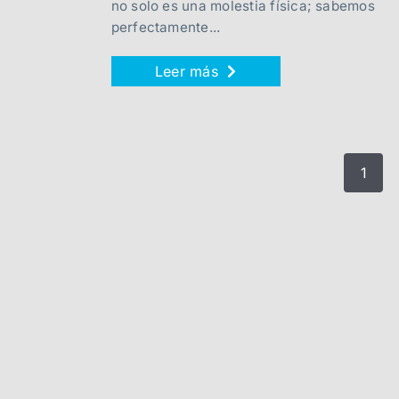
no solo es una molestia física; sabemos
perfectamente...
Leer más
1