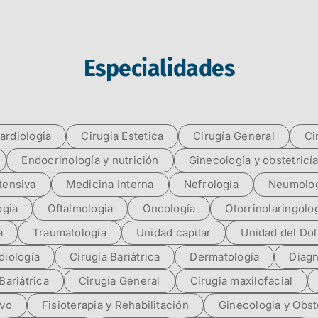
Especialidades
ardiologia
Cirugia Estetica
Cirugía General
Ci
Endocrinología y nutrición
Ginecología y obstetricí
tensiva
Medicina Interna
Nefrología
Neumolog
ogia
Oftalmologia
Oncología
Otorrinolaringolo
a
Traumatología
Unidad capilar
Unidad del Dol
diología
Cirugía Bariátrica
Dermatología
Diagn
Bariátrica
Cirugía General
Cirugia maxilofacial
ivo
Fisioterapia y Rehabilitación
Ginecologia y Obst