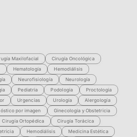
rugía Maxilofacial
Cirugía Oncológica
a
Hematología
Hemodiálisis
ía
Neurofisiología
Neurología
gia
Pediatria
Podologia
Proctologia
or
Urgencias
Urología
Alergología
óstico por imagen
Ginecologia y Obstetricia
Cirugía Ortopédica
Cirugía Torácica
etricia
Hemodiálisis
Medicina Estética