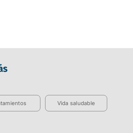
ás
atamientos
Vida saludable