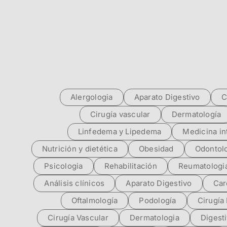
Alergologia
Aparato Digestivo
C
Cirugía vascular
Dermatología
Linfedema y Lipedema
Medicina in
Nutrición y dietética
Obesidad
Odontol
Psicologia
Rehabilitación
Reumatologi
Análisis clínicos
Aparato Digestivo
Car
Oftalmología
Podología
Cirugía 
Cirugía Vascular
Dermatologia
Digest