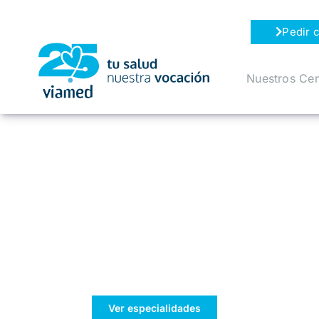
Saltar
al
Pedir c
contenido
Nuestros Cen
Tu bienestar,
nuestra prioridad
Ver especialidades