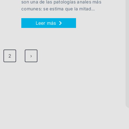
son una de las patologías anales más
comunes: se estima que la mitad...
Leer más
2
›