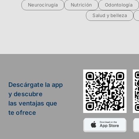
Neurocirugía
Nutrición
Odontología
Salud y belleza
Descárgate la app
y descubre
las ventajas que
te ofrece