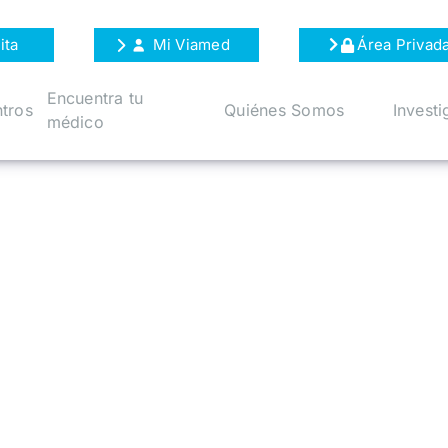
ita
Mi Viamed
Área Privad
Encuentra tu
tros
Quiénes Somos
Investi
médico