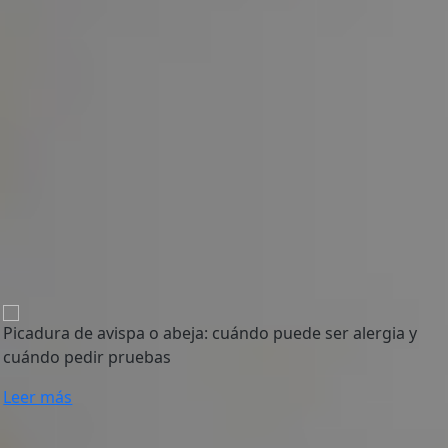
Descubre nuestro contenido
Ir a Comunicación
Ir a Espacio Salud
Picadura de avispa o abeja: cuándo puede ser alergia y
cuándo pedir pruebas
Leer más