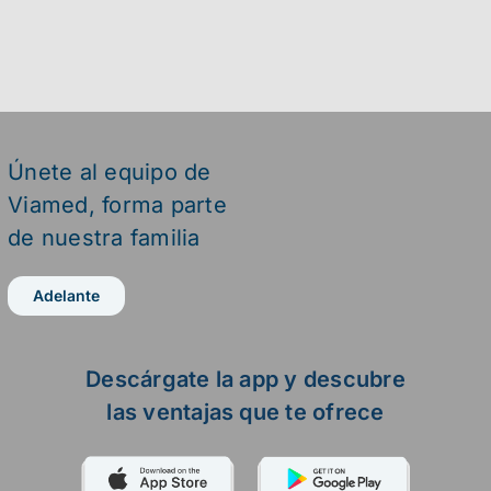
Únete al equipo de
Viamed,
forma parte
de nuestra familia
Adelante
Descárgate la app y descubre
las ventajas que te ofrece