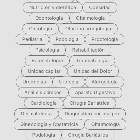
Nutrición y dietética
Obesidad
Odontologia
Oftalmologia
Oncología
Otorrinolaringologia
Pediatria
Podologia
Proctologia
Psicologia
Rehabilitación
Reumatologia
Traumatología
Unidad capilar
Unidad del Dolor
Urgencias
Urología
Alergología
Análisis clínicos
Aparato Digestivo
Cardiología
Cirugía Bariátrica
Dermatología
Diagnóstico por imagen
Ginecologia y Obstetricia
Oftalmología
Podología
Cirugía Bariátrica