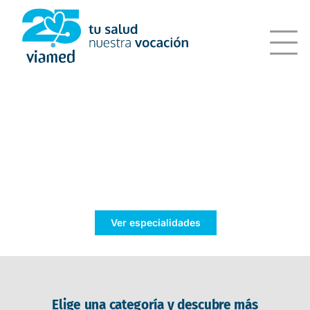
Saltar
al
contenido
Tu bienestar,
nuestra prioridad
Ver especialidades
Elige una categoría y descubre más