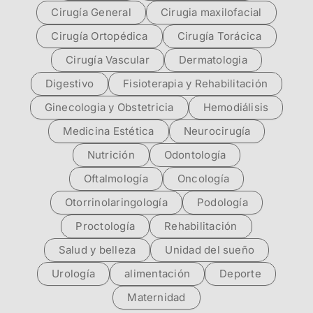
Cirugía General
Cirugia maxilofacial
Cirugía Ortopédica
Cirugía Torácica
Cirugía Vascular
Dermatologia
Digestivo
Fisioterapia y Rehabilitación
Ginecologia y Obstetricia
Hemodiálisis
Medicina Estética
Neurocirugía
Nutrición
Odontología
Oftalmología
Oncología
Otorrinolaringología
Podología
Proctología
Rehabilitación
Salud y belleza
Unidad del sueño
Urología
alimentación
Deporte
Maternidad