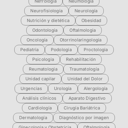
Nefrología
Neumología
Neurofisiología
Neurología
Nutrición y dietética
Obesidad
Odontologia
Oftalmologia
Oncología
Otorrinolaringologia
Pediatria
Podologia
Proctologia
Psicologia
Rehabilitación
Reumatologia
Traumatología
Unidad capilar
Unidad del Dolor
Urgencias
Urología
Alergología
Análisis clínicos
Aparato Digestivo
Cardiología
Cirugía Bariátrica
Dermatología
Diagnóstico por imagen
Ginecologia y Obstetricia
Oftalmología