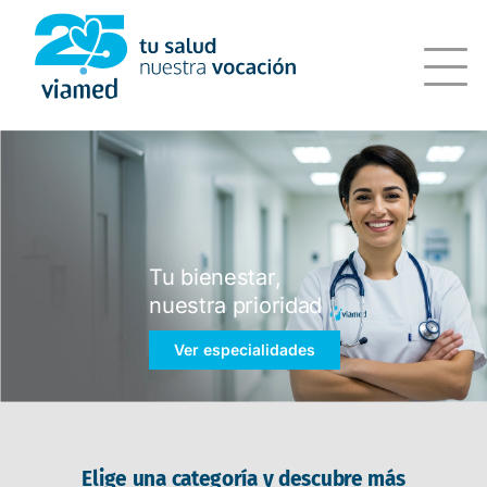
Saltar
al
contenido
Tu bienestar,
nuestra prioridad
Ver especialidades
Elige una categoría y descubre más