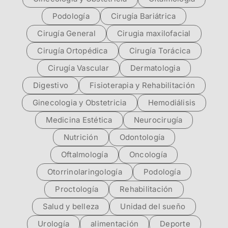
Podología
Cirugía Bariátrica
Cirugía General
Cirugia maxilofacial
Cirugía Ortopédica
Cirugía Torácica
Cirugía Vascular
Dermatologia
Digestivo
Fisioterapia y Rehabilitación
Ginecologia y Obstetricia
Hemodiálisis
Medicina Estética
Neurocirugía
Nutrición
Odontología
Oftalmología
Oncología
Otorrinolaringología
Podología
Proctología
Rehabilitación
Salud y belleza
Unidad del sueño
Urología
alimentación
Deporte