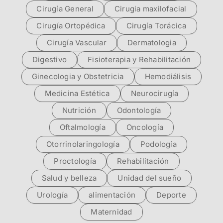
Cirugía General
Cirugia maxilofacial
Cirugía Ortopédica
Cirugía Torácica
Cirugía Vascular
Dermatologia
Digestivo
Fisioterapia y Rehabilitación
Ginecologia y Obstetricia
Hemodiálisis
Medicina Estética
Neurocirugía
Nutrición
Odontología
Oftalmología
Oncología
Otorrinolaringología
Podología
Proctología
Rehabilitación
Salud y belleza
Unidad del sueño
Urología
alimentación
Deporte
Maternidad