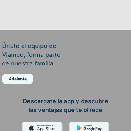
Únete al equipo de
Viamed,
forma parte
de nuestra familia
Adelante
Descárgate la app y descubre
las ventajas que te ofrece