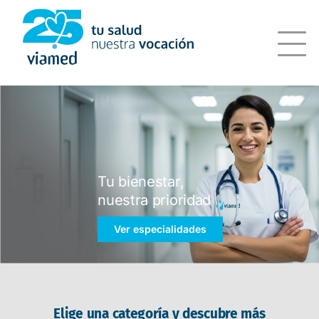
Saltar
al
contenido
Tu bienestar,
nuestra prioridad
Ver especialidades
Elige una categoría y descubre más