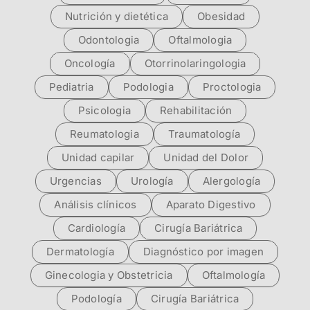
Nutrición y dietética
Obesidad
Odontologia
Oftalmologia
Oncología
Otorrinolaringologia
Pediatria
Podologia
Proctologia
Psicologia
Rehabilitación
Reumatologia
Traumatología
Unidad capilar
Unidad del Dolor
Urgencias
Urología
Alergología
Análisis clínicos
Aparato Digestivo
Cardiología
Cirugía Bariátrica
Dermatología
Diagnóstico por imagen
Ginecologia y Obstetricia
Oftalmología
Podología
Cirugía Bariátrica