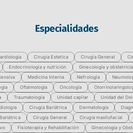
Especialidades
ardiologia
Cirugia Estetica
Cirugía General
Ci
Endocrinología y nutrición
Ginecología y obstetricí
tensiva
Medicina Interna
Nefrología
Neumolog
ogia
Oftalmologia
Oncología
Otorrinolaringolo
a
Traumatología
Unidad capilar
Unidad del Dol
diología
Cirugía Bariátrica
Dermatología
Diagn
Bariátrica
Cirugía General
Cirugia maxilofacial
ivo
Fisioterapia y Rehabilitación
Ginecologia y Obst