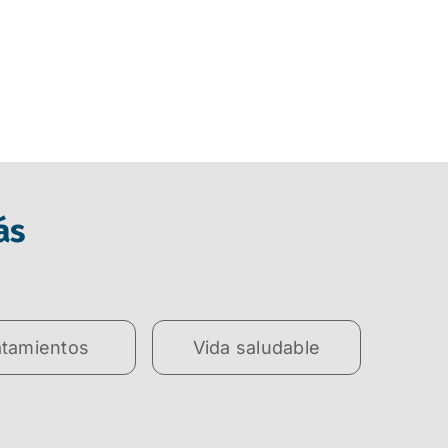
ás
atamientos
Vida saludable