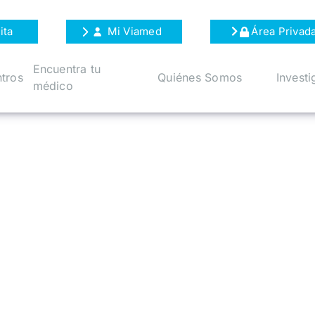
ita
Mi Viamed
Área Privad
Encuentra tu
tros
Quiénes Somos
Investi
médico