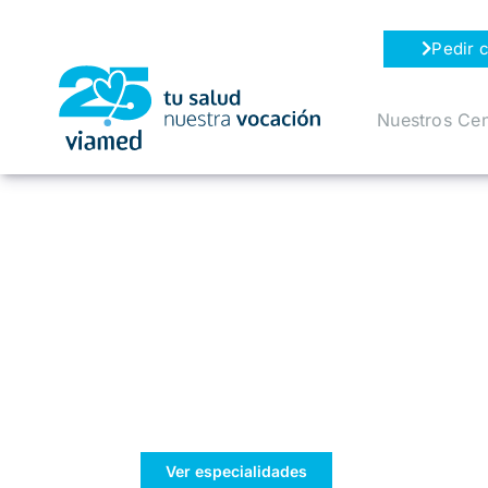
Saltar
al
Pedir c
contenido
Nuestros Cen
Tu bienestar,
nuestra prioridad
Ver especialidades