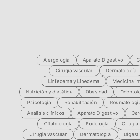
Alergologia
Aparato Digestivo
C
Cirugía vascular
Dermatología
Linfedema y Lipedema
Medicina in
Nutrición y dietética
Obesidad
Odontol
Psicologia
Rehabilitación
Reumatologi
Análisis clínicos
Aparato Digestivo
Car
Oftalmología
Podología
Cirugía 
Cirugía Vascular
Dermatologia
Digest