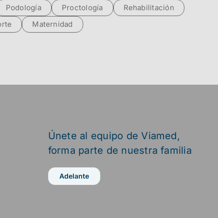
Podología
Proctología
Rehabilitación
rte
Maternidad
Únete al equipo de Viamed,
forma parte de nuestra familia
Adelante