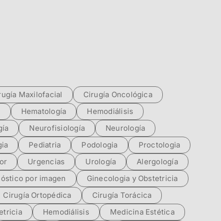
rugía Maxilofacial
Cirugía Oncológica
a
Hematología
Hemodiálisis
ía
Neurofisiología
Neurología
gia
Pediatria
Podologia
Proctologia
or
Urgencias
Urología
Alergología
óstico por imagen
Ginecologia y Obstetricia
Cirugía Ortopédica
Cirugía Torácica
etricia
Hemodiálisis
Medicina Estética