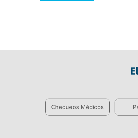
E
Chequeos Médicos
P