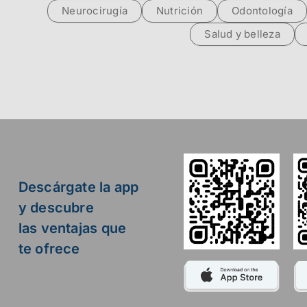
Neurocirugía
Nutrición
Odontología
Salud y belleza
Descárgate la app
y descubre
las ventajas que
te ofrece