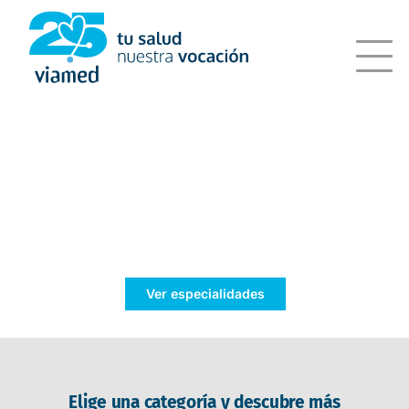
Saltar
al
contenido
Tu bienestar,
nuestra prioridad
Ver especialidades
Elige una categoría y descubre más