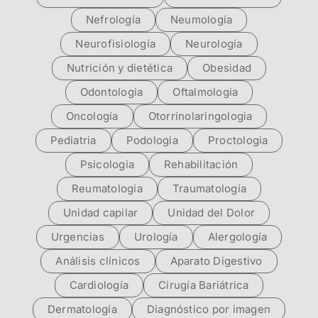
Nefrología
Neumología
Neurofisiología
Neurología
Nutrición y dietética
Obesidad
Odontologia
Oftalmologia
Oncología
Otorrinolaringologia
Pediatria
Podologia
Proctologia
Psicologia
Rehabilitación
Reumatologia
Traumatología
Unidad capilar
Unidad del Dolor
Urgencias
Urología
Alergología
Análisis clínicos
Aparato Digestivo
Cardiología
Cirugía Bariátrica
Dermatología
Diagnóstico por imagen