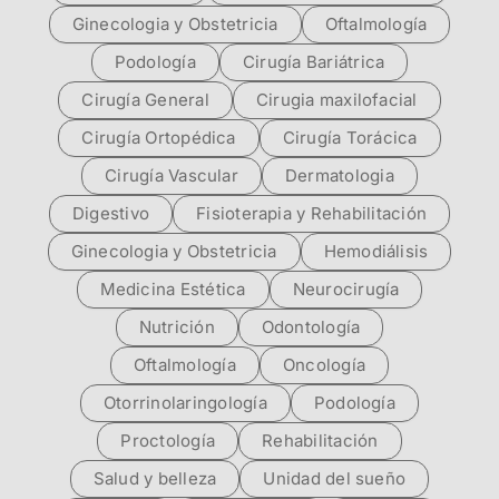
Ginecologia y Obstetricia
Oftalmología
Podología
Cirugía Bariátrica
Cirugía General
Cirugia maxilofacial
Cirugía Ortopédica
Cirugía Torácica
Cirugía Vascular
Dermatologia
Digestivo
Fisioterapia y Rehabilitación
Ginecologia y Obstetricia
Hemodiálisis
Medicina Estética
Neurocirugía
Nutrición
Odontología
Oftalmología
Oncología
Otorrinolaringología
Podología
Proctología
Rehabilitación
Salud y belleza
Unidad del sueño