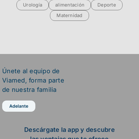
Urología
alimentación
Deporte
Maternidad
Únete al equipo de
Viamed,
forma parte
de nuestra familia
Adelante
Descárgate la app y descubre
las ventajas que te ofrece