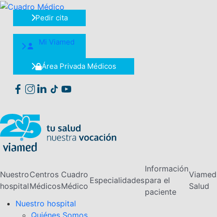
Saltar
al
Pedir cita
contenido
Mi Viamed
Área Privada Médicos
Información
Nuestro
Centros
Cuadro
Viamed
Especialidades
para el
hospital
Médicos
Médico
Salud
paciente
Nuestro hospital
Quiénes Somos