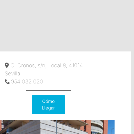
Centro Viamed Jardines de Hércules
C. Cronos, s/n, Local 8, 41014
Sevilla
954 032 020
Cómo
Llegar