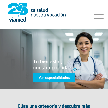
Saltar
al
contenido
Tu bienestar,
nuestra prioridad
Ver especialidades
Elige una categoría y descubre más