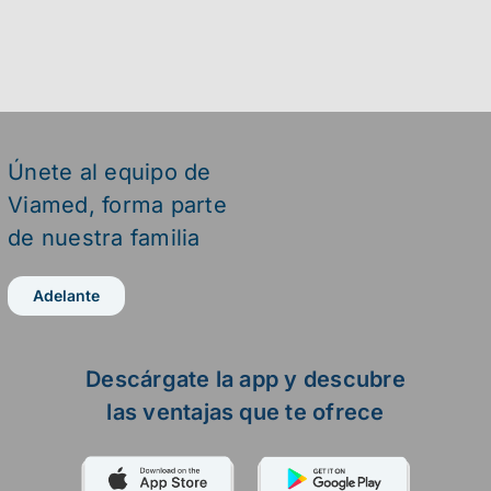
Únete al equipo de
Viamed,
forma parte
de nuestra familia
Adelante
Descárgate la app y descubre
las ventajas que te ofrece