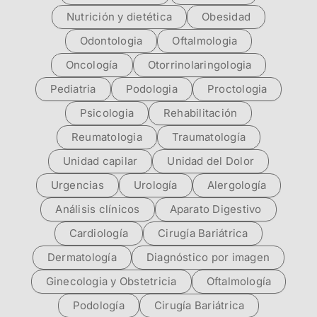
Nutrición y dietética
Obesidad
Odontologia
Oftalmologia
Oncología
Otorrinolaringologia
Pediatria
Podologia
Proctologia
Psicologia
Rehabilitación
Reumatologia
Traumatología
Unidad capilar
Unidad del Dolor
Urgencias
Urología
Alergología
Análisis clínicos
Aparato Digestivo
Cardiología
Cirugía Bariátrica
Dermatología
Diagnóstico por imagen
Ginecologia y Obstetricia
Oftalmología
Podología
Cirugía Bariátrica