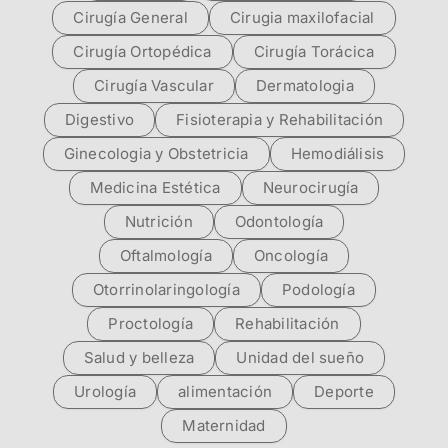
Cirugía General
Cirugia maxilofacial
Cirugía Ortopédica
Cirugía Torácica
Cirugía Vascular
Dermatologia
Digestivo
Fisioterapia y Rehabilitación
Ginecologia y Obstetricia
Hemodiálisis
Medicina Estética
Neurocirugía
Nutrición
Odontología
Oftalmología
Oncología
Otorrinolaringología
Podología
Proctología
Rehabilitación
Salud y belleza
Unidad del sueño
Urología
alimentación
Deporte
Maternidad