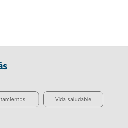
ás
atamientos
Vida saludable