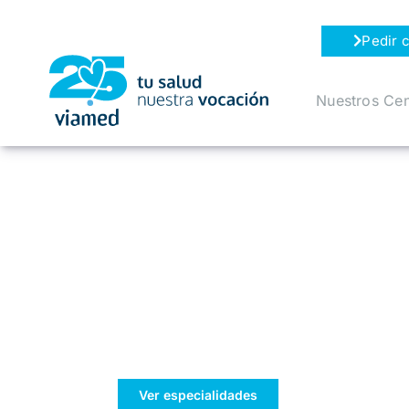
Saltar
al
Pedir c
contenido
Nuestros Cen
Tu bienestar,
nuestra prioridad
Ver especialidades