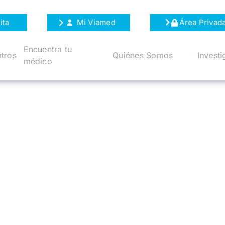
ita
Mi Viamed
Área Privad
Encuentra tu
tros
Quiénes Somos
Investi
médico