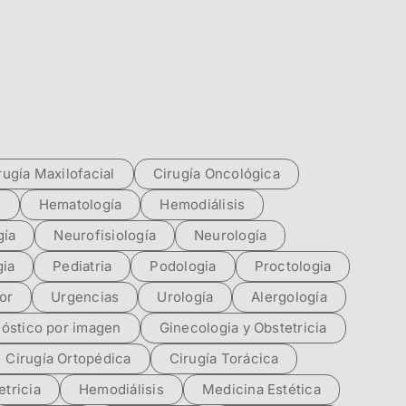
rugía Maxilofacial
Cirugía Oncológica
a
Hematología
Hemodiálisis
ía
Neurofisiología
Neurología
gia
Pediatria
Podologia
Proctologia
or
Urgencias
Urología
Alergología
óstico por imagen
Ginecologia y Obstetricia
Cirugía Ortopédica
Cirugía Torácica
etricia
Hemodiálisis
Medicina Estética