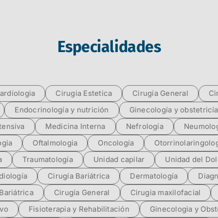
Especialidades
ardiologia
Cirugia Estetica
Cirugía General
Ci
Endocrinología y nutrición
Ginecología y obstetricí
tensiva
Medicina Interna
Nefrología
Neumolog
ogia
Oftalmologia
Oncología
Otorrinolaringolo
a
Traumatología
Unidad capilar
Unidad del Dol
diología
Cirugía Bariátrica
Dermatología
Diagn
Bariátrica
Cirugía General
Cirugia maxilofacial
ivo
Fisioterapia y Rehabilitación
Ginecologia y Obst