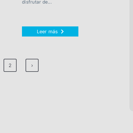
disfrutar de...
Leer más
2
›