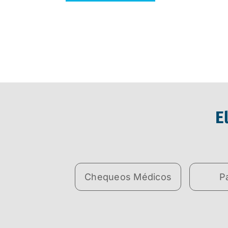
E
Chequeos Médicos
P