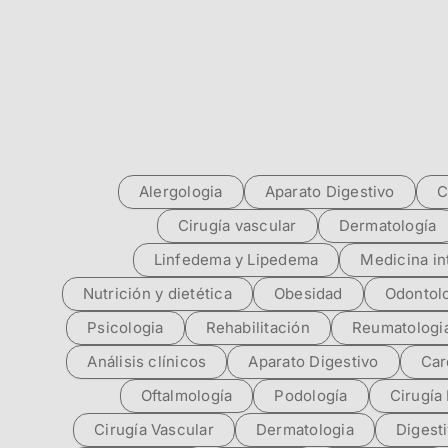
Alergologia
Aparato Digestivo
C
Cirugía vascular
Dermatología
Linfedema y Lipedema
Medicina in
Nutrición y dietética
Obesidad
Odontol
Psicologia
Rehabilitación
Reumatologi
Análisis clínicos
Aparato Digestivo
Car
Oftalmología
Podología
Cirugía 
Cirugía Vascular
Dermatologia
Digest