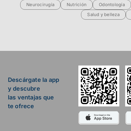
Neurocirugía
Nutrición
Odontología
Salud y belleza
Descárgate la app
y descubre
las ventajas que
te ofrece