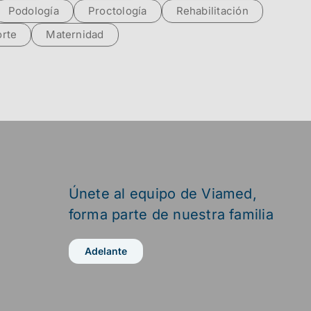
Podología
Proctología
Rehabilitación
rte
Maternidad
Únete al equipo de Viamed,
forma parte de nuestra familia
Adelante