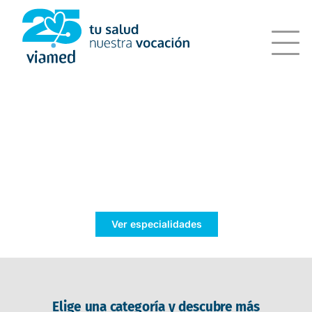
Saltar
al
contenido
Tu bienestar,
nuestra prioridad
Ver especialidades
Elige una categoría y descubre más