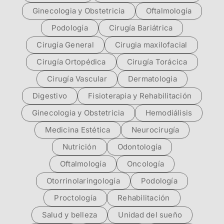
Ginecologia y Obstetricia
Oftalmología
Podología
Cirugía Bariátrica
Cirugía General
Cirugia maxilofacial
Cirugía Ortopédica
Cirugía Torácica
Cirugía Vascular
Dermatologia
Digestivo
Fisioterapia y Rehabilitación
Ginecologia y Obstetricia
Hemodiálisis
Medicina Estética
Neurocirugía
Nutrición
Odontología
Oftalmología
Oncología
Otorrinolaringología
Podología
Proctología
Rehabilitación
Salud y belleza
Unidad del sueño