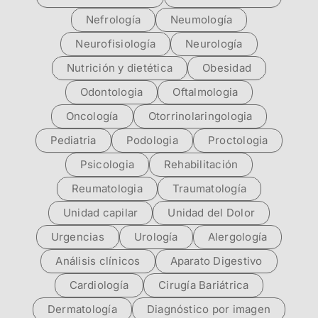
Nefrología
Neumología
Neurofisiología
Neurología
Nutrición y dietética
Obesidad
Odontologia
Oftalmologia
Oncología
Otorrinolaringologia
Pediatria
Podologia
Proctologia
Psicologia
Rehabilitación
Reumatologia
Traumatología
Unidad capilar
Unidad del Dolor
Urgencias
Urología
Alergología
Análisis clínicos
Aparato Digestivo
Cardiología
Cirugía Bariátrica
Dermatología
Diagnóstico por imagen