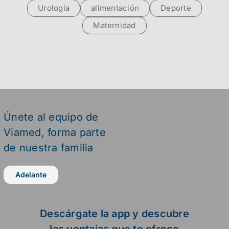
Urología
alimentación
Deporte
Maternidad
Únete al equipo de
Viamed,
forma parte
de nuestra familia
Adelante
Descárgate la app y descubre
las ventajas que te ofrece