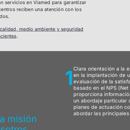
an servicios en Viamed para garantizar
centros reciben una atención con los
ados.
calidad, medio ambiente y seguridad
acientes
.
Clara orientación a la 
1
en la implantación de 
evaluación de la satis
basado en el NPS (Net
proporciona información
un abordaje particular
planes de actuación co
abordar las principales
a misión
osotros