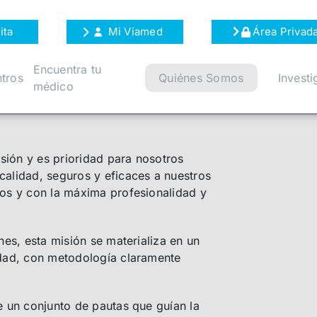
ita
Mi Viamed
Área Privad
Encuentra tu
tros
Quiénes Somos
Investi
médico
isión y es prioridad para nosotros
alidad, seguros y eficaces a nuestros
dos y con la máxima profesionalidad y
nes, esta misión se materializa en un
idad, con metodología claramente
e un conjunto de pautas que guían la