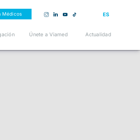
a Médicos
ES
gación
Únete a Viamed
Actualidad