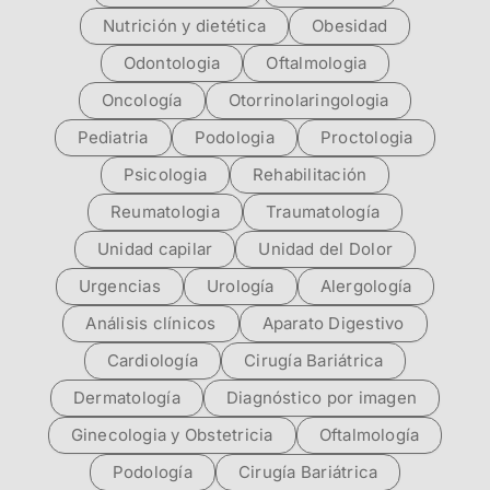
Nutrición y dietética
Obesidad
Odontologia
Oftalmologia
Oncología
Otorrinolaringologia
Pediatria
Podologia
Proctologia
Psicologia
Rehabilitación
Reumatologia
Traumatología
Unidad capilar
Unidad del Dolor
Urgencias
Urología
Alergología
Análisis clínicos
Aparato Digestivo
Cardiología
Cirugía Bariátrica
Dermatología
Diagnóstico por imagen
Ginecologia y Obstetricia
Oftalmología
Podología
Cirugía Bariátrica