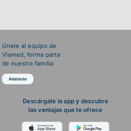
Únete al equipo de
Viamed,
forma parte
de nuestra familia
Adelante
Descárgate la app y descubre
las ventajas que te ofrece