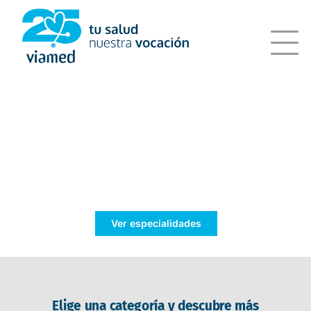
Saltar
al
contenido
Tu bienestar,
nuestra prioridad
Ver especialidades
Elige una categoría y descubre más