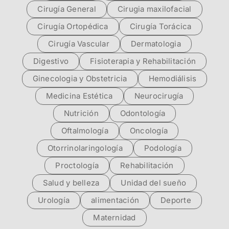
Cirugía General
Cirugia maxilofacial
Cirugía Ortopédica
Cirugía Torácica
Cirugía Vascular
Dermatologia
Digestivo
Fisioterapia y Rehabilitación
Ginecologia y Obstetricia
Hemodiálisis
Medicina Estética
Neurocirugía
Nutrición
Odontología
Oftalmología
Oncología
Otorrinolaringología
Podología
Proctología
Rehabilitación
Salud y belleza
Unidad del sueño
Urología
alimentación
Deporte
Maternidad