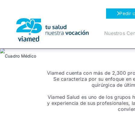
Saltar
al
Pedir c
contenido
Nuestros Cen
Viamed cuenta con más de 2,300 profe
Se caracteriza por su enfoque en 
quirúrgica de últ
Viamed Salud es uno de los grupos h
y experiencia de sus profesionales, l
convier