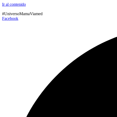
Ir al contenido
#UniversoMamaViamed
Facebook