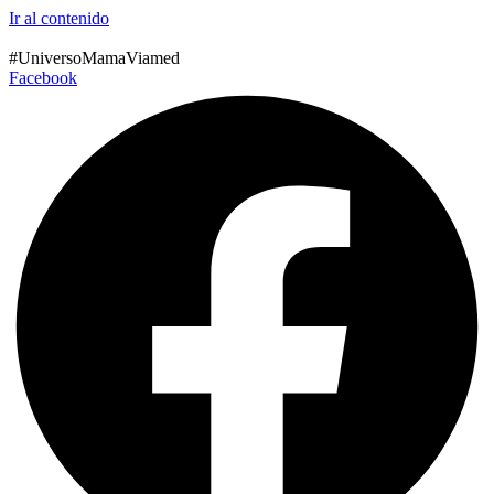
Ir al contenido
#UniversoMamaViamed
Facebook