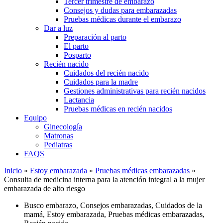
Tercer trimestre de embarazo
Consejos y dudas para embarazadas
Pruebas médicas durante el embarazo
Dar a luz
Preparación al parto
El parto
Posparto
Recién nacido
Cuidados del recién nacido
Cuidados para la madre
Gestiones administrativas para recién nacidos
Lactancia
Pruebas médicas en recién nacidos
Equipo
Ginecología
Matronas
Pediatras
FAQS
Inicio
»
Estoy embarazada
»
Pruebas médicas embarazadas
»
Consulta de medicina interna para la atención integral a la mujer
embarazada de alto riesgo
Busco embarazo
,
Consejos embarazadas
,
Cuidados de la
mamá
,
Estoy embarazada
,
Pruebas médicas embarazadas
,