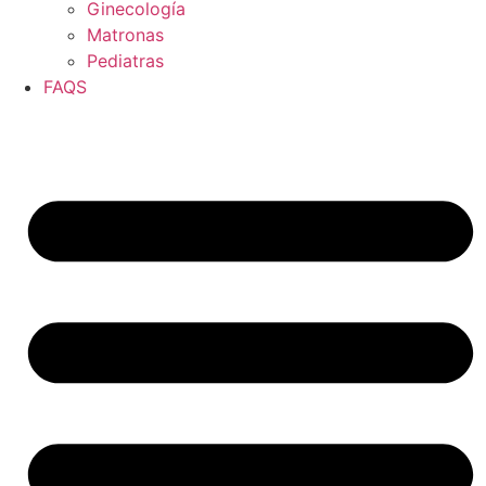
Ginecología
Matronas
Pediatras
FAQS