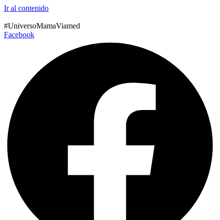
Ir al contenido
#UniversoMamaViamed
Facebook