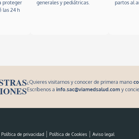
a proteger
generales y pediátricas.
partos al 
 las 24 h
STRAS
¿Quieres visitarnos y conocer de primera mano
co
IONES
Escríbenos a
info.sac@viamedsalud.com
y concie
Política de privacidad
Política de Cookies
Aviso legal