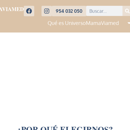
AVIAMED
954 032 050
Qué es UniversoMamaViamed
¿POR QUÉ ELEGIRNOS?