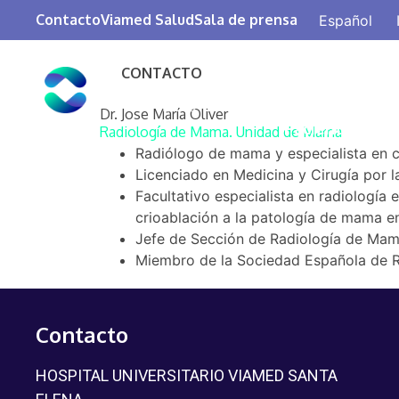
Contacto
Viamed Salud
Sala de prensa
Español
INSTITUTO VIAMED D
CONTACTO
Qué es IVOQA
ONCOLOGÍA QUIRÚRG
Dr. Jose María Oliver
Paciente Inter
Radiología de Mama. Unidad de Mama
Radiólogo de mama y especialista en 
Licenciado en Medicina y Cirugía por 
Equipo profesional
Facultativo especialista en radiología 
crioablación a la patología de mama e
Jefe de Sección de Radiología de Mama 
Miembro de la Sociedad Española de R
Contacto
HOSPITAL UNIVERSITARIO VIAMED SANTA