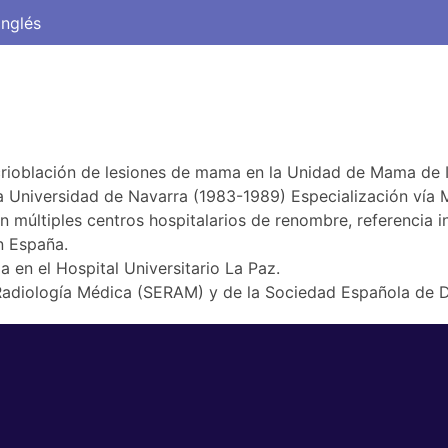
Inglés
E
Especialidades
Tratamientos
Patología
ICA AVANZADA
nacional
Blog
crioblación de lesiones de mama en la Unidad de Mama de
la Universidad de Navarra (1983-1989) Especialización vía
en múltiples centros hospitalarios de renombre, referencia i
n España.
en el Hospital Universitario La Paz.
adiología Médica (SERAM) y de la Sociedad Española de D