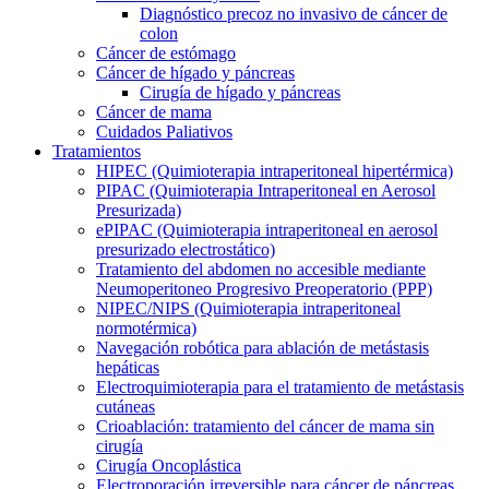
Diagnóstico precoz no invasivo de cáncer de
colon
Cáncer de estómago
Cáncer de hígado y páncreas
Cirugía de hígado y páncreas
Cáncer de mama
Cuidados Paliativos
Tratamientos
HIPEC (Quimioterapia intraperitoneal hipertérmica)
PIPAC (Quimioterapia Intraperitoneal en Aerosol
Presurizada)
ePIPAC (Quimioterapia intraperitoneal en aerosol
presurizado electrostático)
Tratamiento del abdomen no accesible mediante
Neumoperitoneo Progresivo Preoperatorio (PPP)
NIPEC/NIPS (Quimioterapia intraperitoneal
normotérmica)
Navegación robótica para ablación de metástasis
hepáticas
Electroquimioterapia para el tratamiento de metástasis
cutáneas
Crioablación: tratamiento del cáncer de mama sin
cirugía
Cirugía Oncoplástica
Electroporación irreversible para cáncer de páncreas