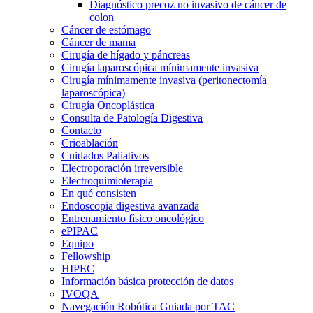
Diagnóstico precoz no invasivo de cáncer de
colon
Cáncer de estómago
Cáncer de mama
Cirugía de hígado y páncreas
Cirugía laparoscópica mínimamente invasiva
Cirugía mínimamente invasiva (peritonectomía
laparoscópica)
Cirugía Oncoplástica
Consulta de Patología Digestiva
Contacto
Crioablación
Cuidados Paliativos
Electroporación irreversible
Electroquimioterapia
En qué consisten
Endoscopia digestiva avanzada
Entrenamiento físico oncológico
ePIPAC
Equipo
Fellowship
HIPEC
Información básica protección de datos
IVOQA
Navegación Robótica Guiada por TAC