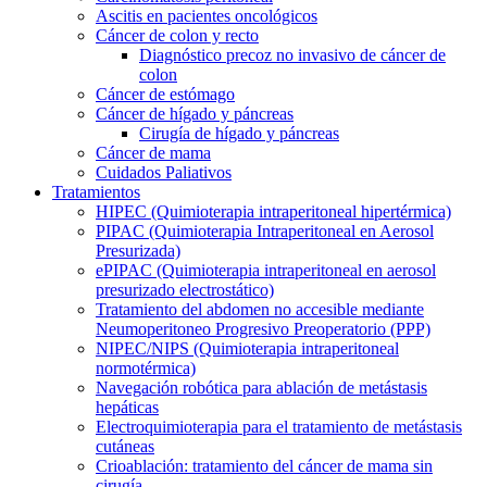
Ascitis en pacientes oncológicos
Cáncer de colon y recto
Diagnóstico precoz no invasivo de cáncer de
colon
Cáncer de estómago
Cáncer de hígado y páncreas
Cirugía de hígado y páncreas
Cáncer de mama
Cuidados Paliativos
Tratamientos
HIPEC (Quimioterapia intraperitoneal hipertérmica)
PIPAC (Quimioterapia Intraperitoneal en Aerosol
Presurizada)
ePIPAC (Quimioterapia intraperitoneal en aerosol
presurizado electrostático)
Tratamiento del abdomen no accesible mediante
Neumoperitoneo Progresivo Preoperatorio (PPP)
NIPEC/NIPS (Quimioterapia intraperitoneal
normotérmica)
Navegación robótica para ablación de metástasis
hepáticas
Electroquimioterapia para el tratamiento de metástasis
cutáneas
Crioablación: tratamiento del cáncer de mama sin
cirugía