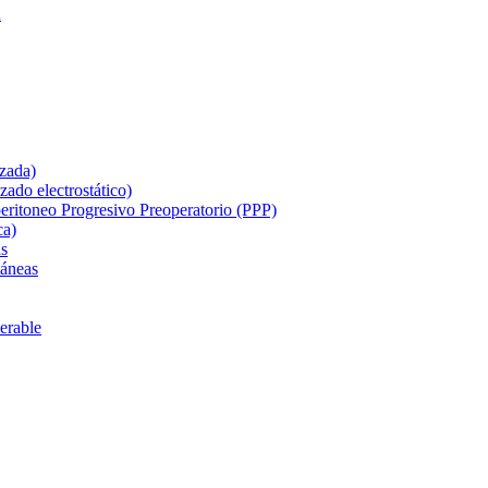
n
izada)
zado electrostático)
ritoneo Progresivo Preoperatorio (PPP)
ca)
as
táneas
perable