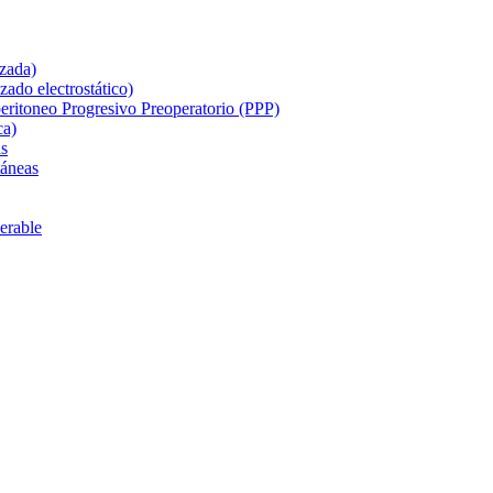
izada)
zado electrostático)
ritoneo Progresivo Preoperatorio (PPP)
ca)
as
táneas
perable