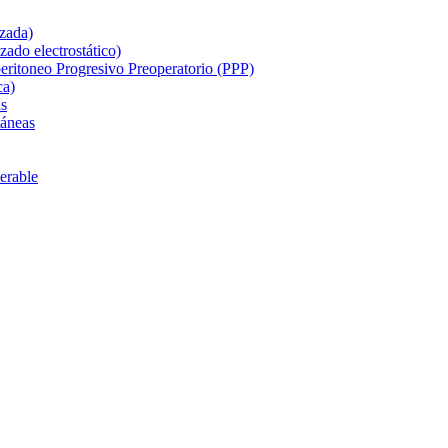
izada)
zado electrostático)
ritoneo Progresivo Preoperatorio (PPP)
ca)
as
táneas
perable