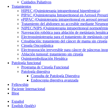
Cuidados Paliativos
Tratamientos
HIPEC (Quimioterapia intraperitoneal hipertérmica)
PIPAC (Quimioterapia Intraperitoneal en Aerosol Presur
ePIPAC (Quimioterapia intraperitoneal en aerosol presuri
Tratamiento del abdomen no accesible mediante Neumope
NIPEC/NIPS (Quimioterapia intraperitoneal normotérmi
Navegación robótica para ablación de metástasis hepátic
Electroquimioterapia para el tratamiento de metástasis cu
Crioablación: tratamiento del cáncer de mama sin cirugía
Cirugía Oncoplástica
Electroporación irreversible para cáncer de páncreas ino
Ablación tumoral: tratamiento sin cirugía
Quimioembolización Hepática
Patología funcional
Programa de Cirugía Funcional
Patología digestiva
Consulta de Patología Digestiva
Endoscopia digestiva avanzada
Fellowship
Paciente Internacional
Blog
Español
English
(
Inglés
)