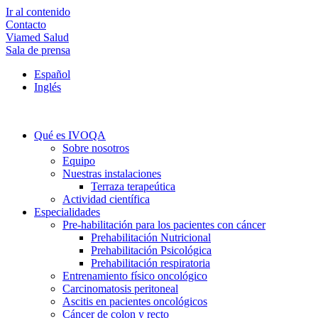
Ir al contenido
Contacto
Viamed Salud
Sala de prensa
Español
Inglés
Qué es IVOQA
Sobre nosotros
Equipo
Nuestras instalaciones
Terraza terapeútica
Actividad científica
Especialidades
Pre-habilitación para los pacientes con cáncer
Prehabilitación Nutricional
Prehabilitación Psicológica
Prehabilitación respiratoria
Entrenamiento físico oncológico
Carcinomatosis peritoneal
Ascitis en pacientes oncológicos
Cáncer de colon y recto