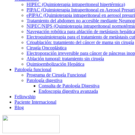
HIPEC (Quimioterapia intraperitoneal hipertérmica)
PIPAC (Quimioterapia Intraperitoneal en Aerosol Presur
ePIPAC (Quimioterapia intraperitoneal en aerosol presuri
Tratamiento del abdomen no accesible mediante Neumope
NIPEC/NIPS (Quimioterapia intraperitoneal normotérmi
Navegación robótica para ablación de metástasis hepátic
Electroquimioterapia para el tratamiento de metástasis cu
Crioablación: tratamiento del cáncer de mama sin cirugía
Cirugía Oncoplástica
Electroporación irreversible para cáncer de páncreas ino
Ablación tumoral: tratamiento sin cirugía
Quimioembolización Hepática
Patología funcional
Programa de Cirugía Funcional
Patología digestiva
Consulta de Patología Digestiva
Endoscopia digestiva avanzada
Fellowship
Paciente Internacional
Blog