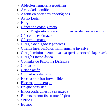
Ablación Tumoral Percutánea
Actividad científica
Ascitis en pacientes oncológicos
Aviso Legal
Blog
Cáncer de colon y recto
Diagnóstico precoz no invasivo de cáncer de colo
Cáncer de estómago
Cáncer de mama
Cirugía de hígado y páncreas
Cirugía laparoscópica mínimamente invasiva
Cirugía mínimamente invasiva (peritonectomía laparoscó
Cirugía Oncoplástica
Consulta de Patología Digestiva
Contacto
Crioablación
Cuidados Paliativos
Electroporación irreversible
Electroquimioterapia
En qué consisten
Endoscopia digestiva avanzada
Entrenamiento físico oncológico
ePIPAC
Equipo