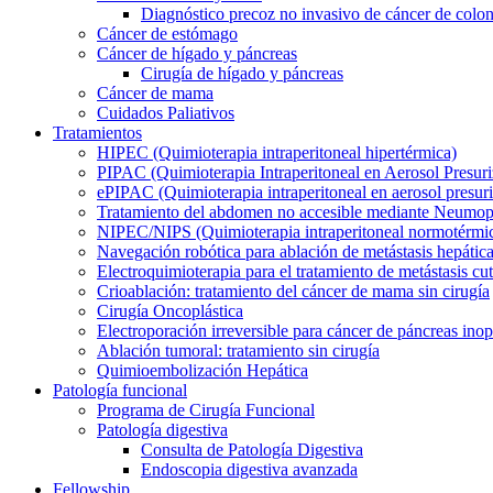
Diagnóstico precoz no invasivo de cáncer de colo
Cáncer de estómago
Cáncer de hígado y páncreas
Cirugía de hígado y páncreas
Cáncer de mama
Cuidados Paliativos
Tratamientos
HIPEC (Quimioterapia intraperitoneal hipertérmica)
PIPAC (Quimioterapia Intraperitoneal en Aerosol Presur
ePIPAC (Quimioterapia intraperitoneal en aerosol presuri
Tratamiento del abdomen no accesible mediante Neumope
NIPEC/NIPS (Quimioterapia intraperitoneal normotérmi
Navegación robótica para ablación de metástasis hepátic
Electroquimioterapia para el tratamiento de metástasis cu
Crioablación: tratamiento del cáncer de mama sin cirugía
Cirugía Oncoplástica
Electroporación irreversible para cáncer de páncreas ino
Ablación tumoral: tratamiento sin cirugía
Quimioembolización Hepática
Patología funcional
Programa de Cirugía Funcional
Patología digestiva
Consulta de Patología Digestiva
Endoscopia digestiva avanzada
Fellowship