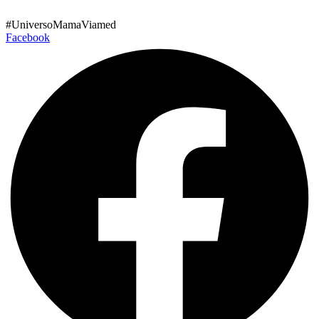
Ir
al
#UniversoMamaViamed
contenido
Facebook