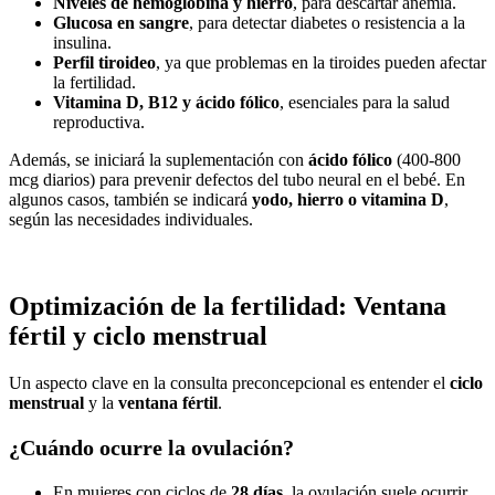
Niveles de hemoglobina y hierro
, para descartar anemia.
Glucosa en sangre
, para detectar diabetes o resistencia a la
insulina.
Perfil tiroideo
, ya que problemas en la tiroides pueden afectar
la fertilidad.
Vitamina D, B12 y ácido fólico
, esenciales para la salud
reproductiva.
Además, se iniciará la suplementación con
ácido fólico
(400-800
mcg diarios) para prevenir defectos del tubo neural en el bebé. En
algunos casos, también se indicará
yodo, hierro o vitamina D
,
según las necesidades individuales.
Optimización de la fertilidad: Ventana
fértil y ciclo menstrual
Un aspecto clave en la consulta preconcepcional es entender el
ciclo
menstrual
y la
ventana fértil
.
¿Cuándo ocurre la ovulación?
En mujeres con ciclos de
28 días
, la ovulación suele ocurrir