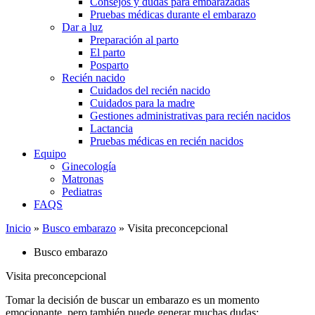
Consejos y dudas para embarazadas
Pruebas médicas durante el embarazo
Dar a luz
Preparación al parto
El parto
Posparto
Recién nacido
Cuidados del recién nacido
Cuidados para la madre
Gestiones administrativas para recién nacidos
Lactancia
Pruebas médicas en recién nacidos
Equipo
Ginecología
Matronas
Pediatras
FAQS
Inicio
»
Busco embarazo
»
Visita preconcepcional
Busco embarazo
Visita preconcepcional
Tomar la decisión de buscar un embarazo es un momento
emocionante, pero también puede generar muchas dudas: