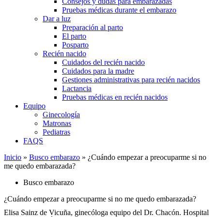
Consejos y dudas para embarazadas
Pruebas médicas durante el embarazo
Dar a luz
Preparación al parto
El parto
Posparto
Recién nacido
Cuidados del recién nacido
Cuidados para la madre
Gestiones administrativas para recién nacidos
Lactancia
Pruebas médicas en recién nacidos
Equipo
Ginecología
Matronas
Pediatras
FAQS
Inicio
»
Busco embarazo
»
¿Cuándo empezar a preocuparme si no
me quedo embarazada?
Busco embarazo
¿Cuándo empezar a preocuparme si no me quedo embarazada?
Elisa Sainz de Vicuña, ginecóloga equipo del Dr. Chacón. Hospital