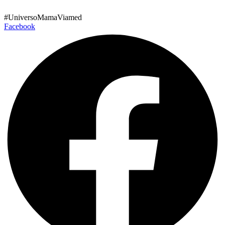
Ir
al
#UniversoMamaViamed
contenido
Facebook