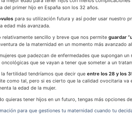
e la mejor edad para tener hijos con menos complicaciones
ia del primer hijo en España son los 32 años.
óvulos
para su utilización futura y así poder usar nuestro p
 una edad más avanzada.
to relativamente sencillo y breve que nos permite
guardar “
a aventura de la maternidad en un momento más avanzado a
a mujeres que padezcan de enfermedades que supongan un ri
s oncológicas que se vayan a tener que someter a un trata
 la fertilidad tendríamos que decir que
entre los 28 y los 
te como tal, pero si es cierto que la calidad ovocitaria v
enta la edad de la mujer.
 quieras tener hijos en un futuro, tengas más opciones de
ormación para que gestiones tu maternidad cuando tu deci