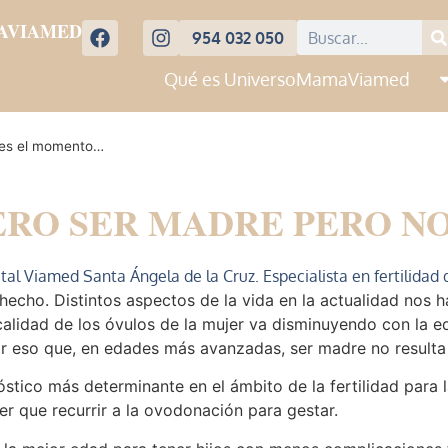
AVIAMED
954 032 050
Qué es UniversoMamaViamed
o es el momento…
ERO SER MADRE PERO N
tal Viamed Santa Ángela de la Cruz. Especialista en fertilidad 
echo. Distintos aspectos de la vida en la actualidad nos h
lidad de los óvulos de la mujer va disminuyendo con la eda
 por eso que, en edades más avanzadas, ser madre no resul
stico más determinante en el ámbito de la fertilidad para 
er que recurrir a la ovodonación para gestar.