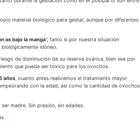
 tanto durante la gestación como en el postparto son entre
ropio material biológico para gestar, aunque por diferentes
un as bajo la manga
”, tanto si por nuestra situación
l biológicamente idóneo.
esgo de disminución de su reserva ovárica, bien sea por
miento que pueda ser toxico para los ovocitos.
35 años
, cuanto antes realicemos el tratamiento mayor
a empeorando con la edad, así como la cantidad de ovocitos
 ser madre. Sin presión, sin edades.
das.