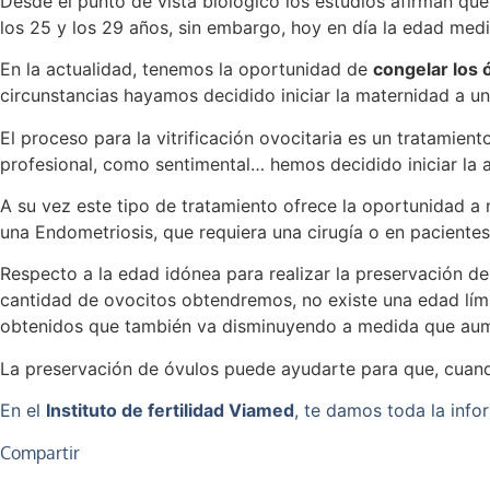
Desde el punto de vista biológico los estudios afirman qu
los 25 y los 29 años, sin embargo, hoy en día la edad med
En la actualidad, tenemos la oportunidad de
congelar los 
circunstancias hayamos decidido iniciar la maternidad a
El proceso para la vitrificación ovocitaria es un tratamien
profesional, como sentimental… hemos decidido iniciar l
A su vez este tipo de tratamiento ofrece la oportunidad 
una Endometriosis, que requiera una cirugía o en paciente
Respecto a la edad idónea para realizar la preservación de
cantidad de ovocitos obtendremos, no existe una edad lími
obtenidos que también va disminuyendo a medida que aum
La preservación de óvulos puede ayudarte para que, cuando
En el
Instituto de fertilidad Viamed
, te damos toda la inf
Compartir