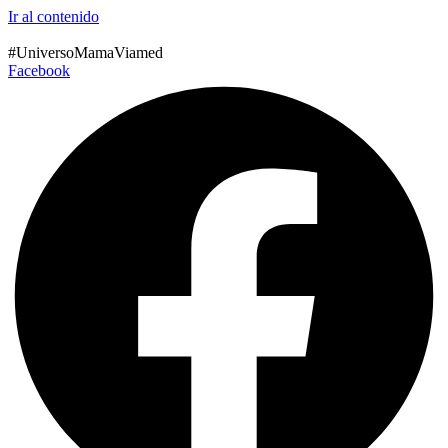
Ir al contenido
#UniversoMamaViamed
Facebook