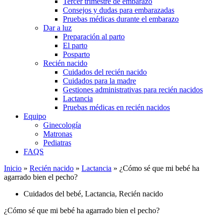
Tercer trimestre de embarazo
Consejos y dudas para embarazadas
Pruebas médicas durante el embarazo
Dar a luz
Preparación al parto
El parto
Posparto
Recién nacido
Cuidados del recién nacido
Cuidados para la madre
Gestiones administrativas para recién nacidos
Lactancia
Pruebas médicas en recién nacidos
Equipo
Ginecología
Matronas
Pediatras
FAQS
Inicio
»
Recién nacido
»
Lactancia
»
¿Cómo sé que mi bebé ha
agarrado bien el pecho?
Cuidados del bebé
,
Lactancia
,
Recién nacido
¿Cómo sé que mi bebé ha agarrado bien el pecho?