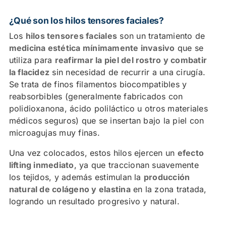
¿Qué son los hilos tensores faciales?
¿Cómo funcionan los hilos tensores en la cara?
Los
hilos tensores faciales
son un tratamiento de
Zonas del rostro donde se aplican con mayor
medicina estética mínimamente invasivo
que se
eficacia
utiliza para
reafirmar la piel del rostro y combatir
la flacidez
sin necesidad de recurrir a una cirugía.
Tipos de hilos tensores faciales
Se trata de finos filamentos biocompatibles y
reabsorbibles (generalmente fabricados con
Beneficios de los hilos tensores faciales
polidioxanona, ácido poliláctico u otros materiales
médicos seguros) que se insertan bajo la piel con
¿Quién es un buen candidato para este
microagujas muy finas.
tratamiento?
Una vez colocados, estos hilos ejercen un
efecto
Cómo se realiza el tratamiento con hilos tensores
lifting inmediato
, ya que traccionan suavemente
Resultados y duración de los hilos tensores
los tejidos, y además estimulan la
producción
natural de colágeno y elastina
en la zona tratada,
Efectos secundarios y seguridad del tratamiento
logrando un resultado progresivo y natural.
Hilos tensores vs lifting quirúrgico