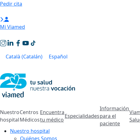
Saltar
Pedir cita
al
contenido
Mi Viamed
Català
(
Catalán
)
Español
Información
Nuestro
Centros
Encuentra
Via
Especialidades
para el
hospital
Médicos
tu médico
Salu
paciente
Nuestro hospital
Quiénes Somos