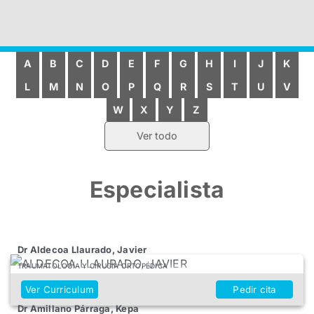
A
B
C
D
E
F
G
H
I
J
K
L
M
N
O
P
Q
R
S
T
U
V
W
X
Y
Z
Ver todo
Especialista
Dr Aldecoa Llaurado, Javier
TRAUMATOLOGÍA Y CIRUGÍA ORTOPÉDICA
Ver Curriculum
Pedir cita
Dr Amillano Párraga, Kepa