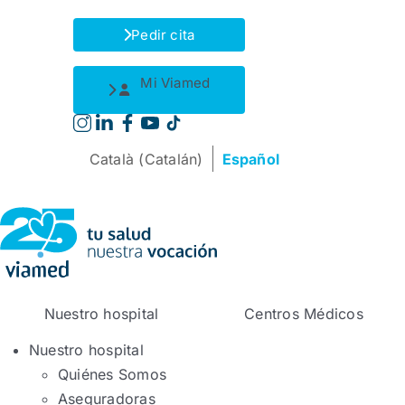
Saltar
al
Pedir cita
contenido
Mi Viamed
Català
(
Catalán
)
Español
Nuestro hospital
Centros Médicos
Nuestro hospital
Quiénes Somos
Aseguradoras