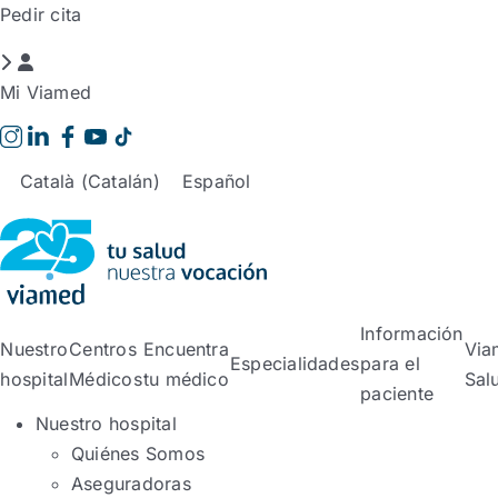
Saltar
Pedir cita
al
contenido
Mi Viamed
Català
(
Catalán
)
Español
Información
Nuestro
Centros
Encuentra
Via
Especialidades
para el
hospital
Médicos
tu médico
Sal
paciente
Nuestro hospital
Quiénes Somos
Aseguradoras