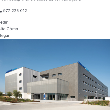
977 225 012
edir
Cita
Cómo
legar