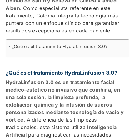
Unidad de Salud y Belleza en Clínica Viamed
Alxen
. Como especialista referente en este
tratamiento, Coloma integra la tecnología más
puntera con un enfoque clínico para garantizar
resultados excepcionales en cada paciente.
Contenidos
¿Qué es el tratamiento HydraLinfusion 3.0?
Señales de que tu piel necesita una renovación
profunda
¿Qué es el tratamiento HydraLinfusion 3.0?
¿Cómo funciona la tecnología de HydraLinfusion?
HydraLinfusion 3.0 es un tratamiento facial
médico-estético no invasivo que combina, en
El protocolo de Belleza y Salud en Viamed
una sola sesión, la limpieza profunda, la
exfoliación química y la infusión de sueros
Resultados y cuidados tras el tratamiento
personalizados mediante tecnología de vacío y
vórtice.
A diferencia de las limpiezas
Reserva tu cita
tradicionales, este sistema utiliza
Inteligencia
Artificial
para diagnosticar las necesidades
Preguntas Frecuentes sobre HydraLinfusion 3.0