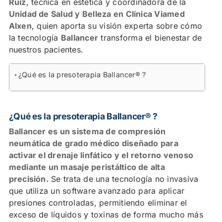
Ruiz
, técnica en estética y coordinadora de la
Unidad de Salud y Belleza en Clínica Viamed
Alxen
, quien aporta su visión experta sobre cómo
la tecnología
Ballancer
transforma el bienestar de
nuestros pacientes.
Contenidos
¿Qué es la presoterapia Ballancer® ?
El Pantalón Ballancer: Cobertura total desde el pie
hasta el abdomen
¿Qué es la presoterapia Ballancer® ?
¿Para quién está indicado el tratamiento con
Ballancer es un sistema de compresión
Ballancer Gold?
neumática de grado médico diseñado para
activar el drenaje linfático y el retorno venoso
¿Cómo funciona? Los ciclos de masaje Ballancer
mediante un masaje peristáltico de alta
precisión.
Se trata de una tecnología no invasiva
Tratamiento en Viamed: Seguridad y
que utiliza un software avanzado para aplicar
Personalización
presiones controladas, permitiendo eliminar el
exceso de líquidos y toxinas de forma mucho más
¿Qué resultados puedes esperar del tratamiento?