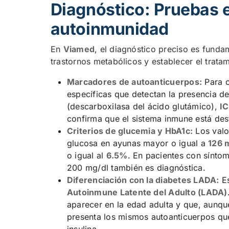
Diagnóstico: Pruebas 
autoinmunidad
En
Viamed
, el diagnóstico preciso es fundam
trastornos metabólicos y establecer el trat
Marcadores de autoanticuerpos:
Para c
específicas que detectan la presencia d
(descarboxilasa del ácido glutámico),
I
confirma que el sistema inmune está des
Criterios de glucemia y HbA1c:
Los valo
glucosa en ayunas mayor o igual a
126 
o igual al
6.5%
. En pacientes con sínto
200 mg/dl también es diagnóstica.
Diferenciación con la diabetes LADA:
Es
Autoinmune Latente del Adulto (LADA)
aparecer en la edad adulta y que, aunque
presenta los mismos autoanticuerpos que