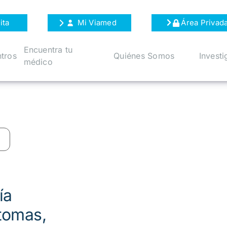
ita
Mi Viamed
Área Privad
Encuentra tu
tros
Quiénes Somos
Investi
médico
ía
tomas,