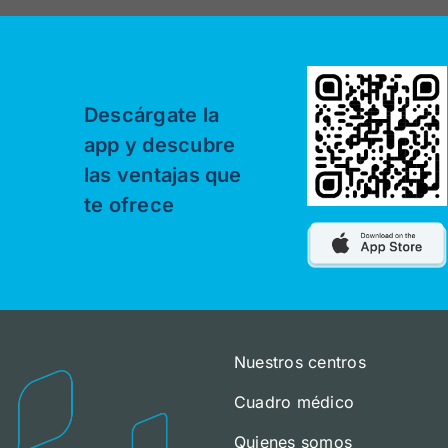
Descárgate la
app y descubre
las ventajas que
te ofrece
Nuestros centros
Cuadro médico
Quienes somos