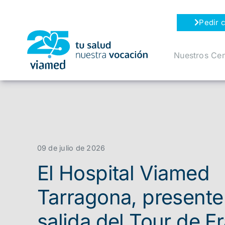
Saltar
al
Pedir c
contenido
Nuestros Cen
09 de julio de 2026
El Hospital Viamed
Tarragona, presente
salida del Tour de F