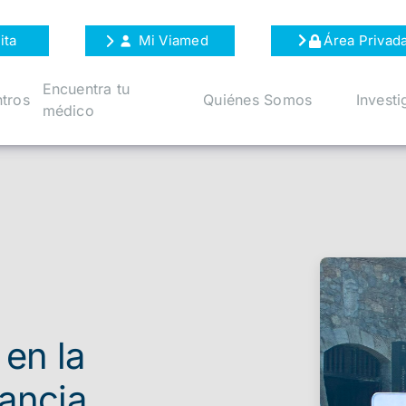
ita
Mi Viamed
Área Privad
Encuentra tu
tros
Quiénes Somos
Investi
médico
 en la
rancia