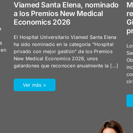
Viamed Santa Elena, nominado
M
a los Premios New Medical
r
Economics 2026
G
a
p
El Hospital Universitario Viamed Santa Elena
s
ha sido nominado en la categoría “Hospital
Lo
 en
privado con mejor gestión” de los Premios
Sa
New Medical Economics 2026, unos
Ob
galardones que reconocen anualmente la […]
in
co
ci
Ver más >