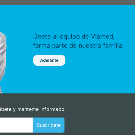
Únete al equipo de Viamed,
forma parte de nuestra familia
Adelante
íbete y mantente informado
Suscribete