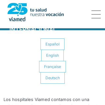
Saltar
al
contenido
PACIENTE
INTERNACIONAL
Español
English
Française
Deutsch
Los hospitales Viamed contamos con una