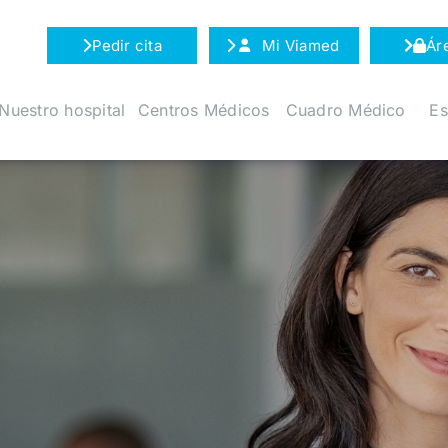
Pedir cita
Mi Viamed
Ár
Nuestro hospital
Centros Médicos
Cuadro Médico
Es