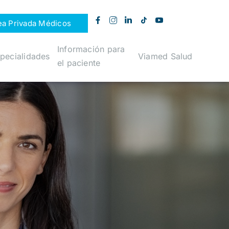
ea Privada Médicos
Información para
pecialidades
Viamed Salud
el paciente