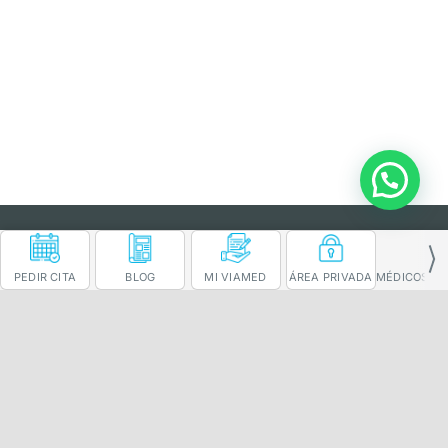
Nuestros centros
Comunicación
PEDIR CITA
BLOG
MI VIAMED
ÁREA PRIVADA MÉDICOS
Cuadro médico
Espacio de Salud
Quienes somos
Teléfono:
954 032 000
Únete a Viamed
WhatsApp:
911 062 329
Cita Online