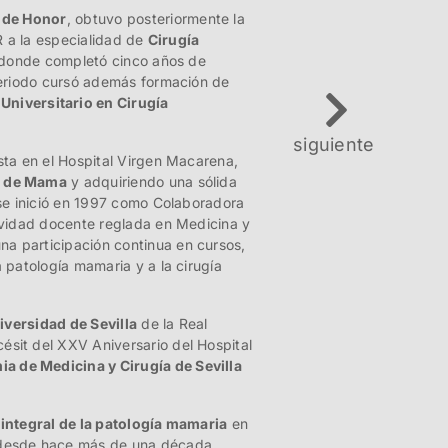
 de Honor
, obtuvo posteriormente la
R a la especialidad de
Cirugía
, donde completó cinco años de
periodo cursó además formación de
Universitario en Cirugía
siguiente
sta en el Hospital Virgen Macarena,
r de Mama
y adquiriendo una sólida
 se inició en 1997 como Colaboradora
ividad docente reglada en Medicina y
na participación continua en cursos,
 patología mamaria y a la cirugía
versidad de Sevilla
de la Real
ésit del XXV Aniversario del Hospital
a de Medicina y Cirugía de Sevilla
 integral de la patología mamaria
en
 desde hace más de una década.