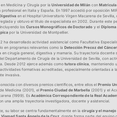
 en Medicina y Cirugía por la
Universidad de Milán
con
Matrícula
ón profesional en Italia y España. En 1997 accedió por oposición MI
Digestiva
en el Hospital Universitario Virgen Macarena de Sevilla
reglada y obtuvo el título de especialista en 2002. Durante este 
incluyendo los
Cursos Monográficos de Doctorado
y el
Diploma 
pica
por la Universidad de Montpellier.
 ha desarrollado actividad asistencial como Facultativa Especiali
do en programas relevantes como la
Detección Precoz del Cánce
a en cirugía general, digestiva y mamaria. Su trayectoria docente
del Departamento de Cirugía de la Universidad de Sevilla, con act
ía. Desde 2012 ejerce además como
tutora clínica
, manteniendo u
 actividades formativas acreditadas, especialmente orientadas a la
e invasiva.
onocida con diversos premios científicos, entre ellos el
Premio Uni
e Medicina (2001), el
Premio Ciudad de Marbella
(2001) y el Acc
carena (1999). Es
Académica Correspondiente de la Real Academi
on una amplia trayectoria investigadora, docente y asistencial.
e, su labor se centra fundamentalmente en la
cirugía y el manejo
l Viamed Santa Ángela de la Cruz
, donde forma parte del equipo