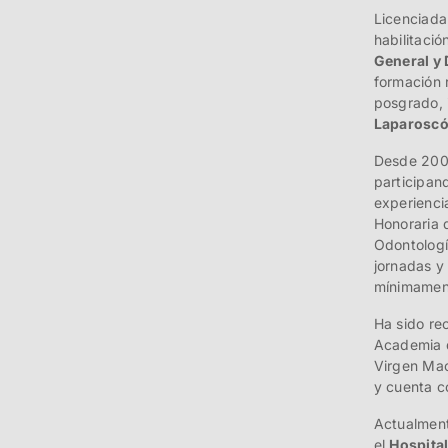
Licenciada
habilitaci
General y 
formación 
posgrado, 
Laparoscó
Desde 2002
participan
experienci
Honoraria 
Odontolog
jornadas y
mínimament
Ha sido rec
Academia d
Virgen Ma
y cuenta c
Actualment
el
Hospita