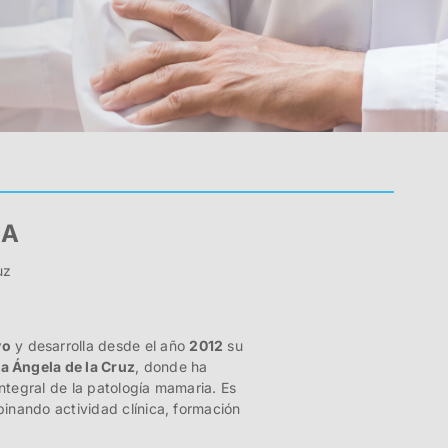
LA
uz
vo
y desarrolla desde el año
2012
su
a Ángela de la Cruz
, donde ha
ntegral de la patología mamaria. Es
binando actividad clínica, formación