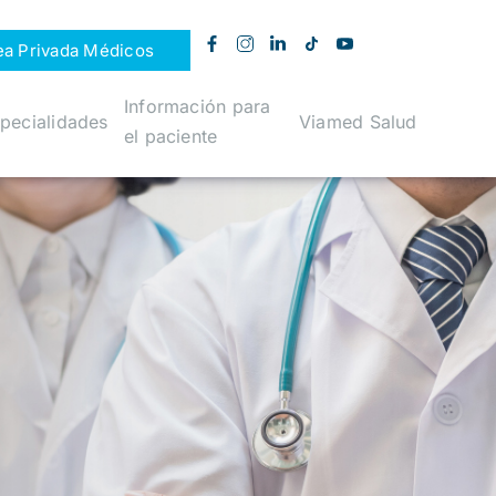
ea Privada Médicos
Información para
pecialidades
Viamed Salud
el paciente