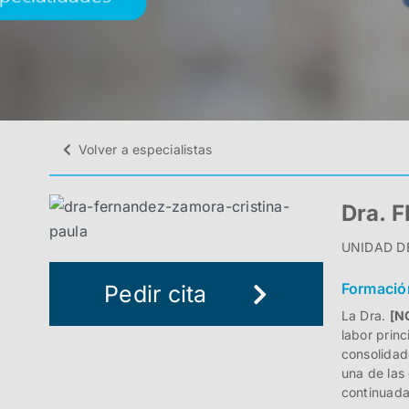
Volver a especialistas
Dra. 
UNIDAD DE
Formació
Pedir cita
La Dra.
[N
labor princ
consolidad
una de las
continuada