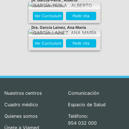
Dr. García-Perla , Alberto
CIRUGÍA MAXILOFACIAL
Ver Curriculum
Pedir cita
Dra. García Lainez, Ana María
CIRUGÍA MAXILOFACIAL
Ver Curriculum
Pedir cita
Nuestros centros
Comunicación
Cuadro médico
Espacio de Salud
Quienes somos
Teléfono:
954 032 000
Únete a Viamed