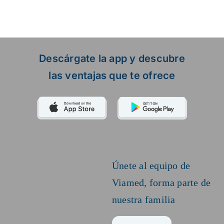
Descárgate la app y descubre
las ventajas que te ofrece
Únete al equipo de
Viamed,
forma parte de
nuestra familia