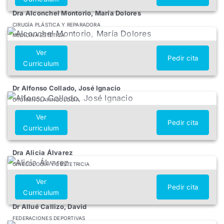
Dra Alconchel Montorio, María Dolores
CIRUGÍA PLÁSTICA Y REPARADORA
MEDICINA ESTÉTICA
Ver
Pedir cita
Curriculum
Dr Alfonso Collado, José Ignacio
OTORRINOLARINGOLOGÍA
Ver
Pedir cita
Curriculum
Dra Alicia Álvarez
GINECOLOGÍA Y OBSTETRICIA
Ver
Pedir cita
Curriculum
Dr Allué Callizo, David
FEDERACIONES DEPORTIVAS