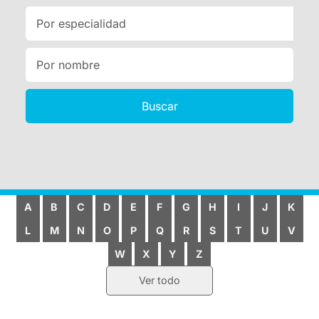
Buscar
A
B
C
D
E
F
G
H
I
J
K
L
M
N
O
P
Q
R
S
T
U
V
W
X
Y
Z
Ver todo