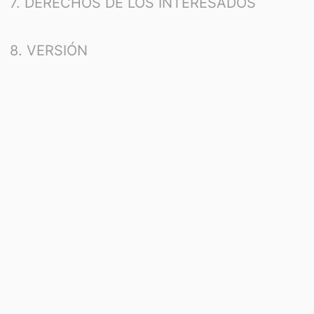
7. DERECHOS DE LOS INTERESADOS
Teléfono: 876 241 818
8. VERSIÓN
2. DELEGADO DE PROTECCIÓN DE
DATOS
Contacto
:
dpo@viamedsalud.com
3. TRATAMIENTOS NECESARIOS
PARA LA ASISTENCIA Y GESTIÓN
SANITARIA
Finalidades
:
Prestar la asistencia sanitaria solicitada, lo que incluye la
prevención, diagnóstico y tratamiento sanitario, así como el
mantenimiento de su historia clínica.