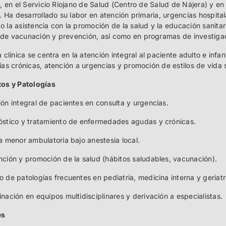
a, en el Servicio Riojano de Salud (Centro de Salud de Nájera) y e
. Ha desarrollado su labor en atención primaria, urgencias hospital
 la asistencia con la promoción de la salud y la educación sanita
e vacunación y prevención, así como en programas de investigaci
 clínica se centra en la atención integral al paciente adulto e infa
ías crónicas, atención a urgencias y promoción de estilos de vida 
os y Patologías
ón integral de pacientes en consulta y urgencias.
óstico y tratamiento de enfermedades agudas y crónicas.
a menor ambulatoria bajo anestesia local.
ción y promoción de la salud (hábitos saludables, vacunación).
 de patologías frecuentes en pediatría, medicina interna y geriatr
nación en equipos multidisciplinares y derivación a especialistas.
es