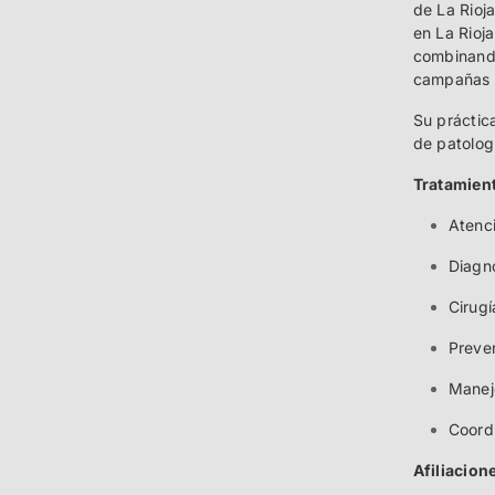
de La Rioj
en La Rioja
combinando
campañas d
Su práctica
de patolog
Tratamient
Atenci
Diagn
Cirugí
Preven
Manejo
Coordi
Afiliacion