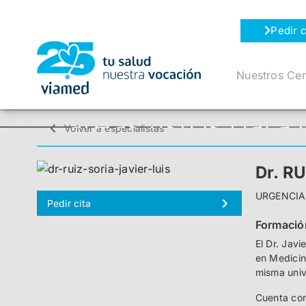
Saltar
al
Pedir c
contenido
Nuestros Cen
Volver a especialistas
Dr. R
URGENCIAS
Pedir cita
Formació
El Dr. Jav
en Medicin
misma univ
Cuenta con