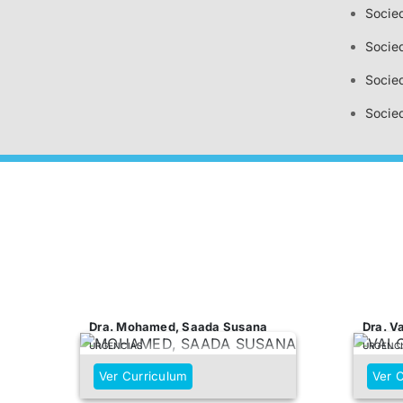
Socie
Socied
Socie
Socie
Dra. Mohamed, Saada Susana
Dra. V
URGENCIAS
URGENC
Ver Curriculum
Ver 