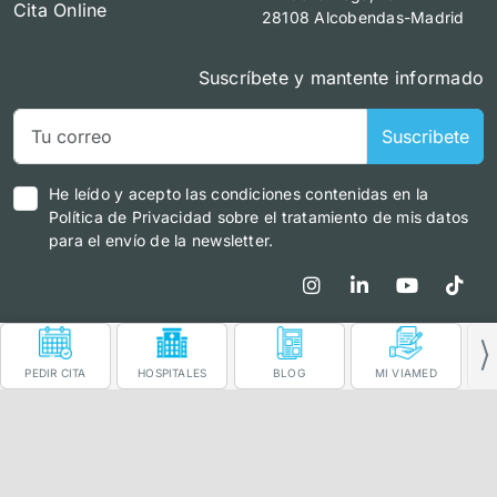
Cita Online
28108 Alcobendas-Madrid
Suscríbete y mantente informado
Suscribete
He leído y acepto las condiciones contenidas en la
Política de Privacidad sobre el tratamiento de mis datos
para el envío de la newsletter.
PEDIR CITA
HOSPITALES
BLOG
MI VIAMED
ÁRE
Información para el paciente
|
Política de privacidad
|
Política Seguridad de la información
|
Política de cookies
|
Aviso Legal
|
Canal Cumplimiento
|
© Copyright Viamed | All rights reserved