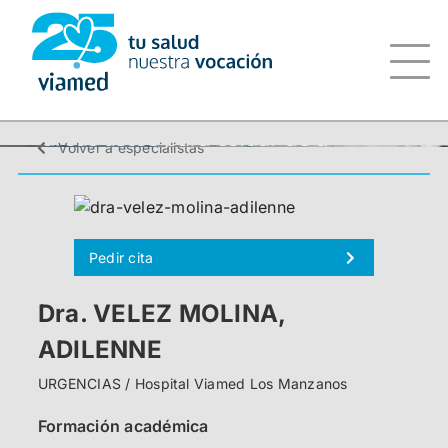
Saltar
al
contenido
Volver a especialistas
Pedir cita
Dra. VELEZ MOLINA,
ADILENNE
URGENCIAS / Hospital Viamed Los Manzanos
Formación académica