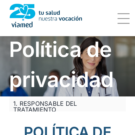
Saltar
al
contenido
Política de
privacidad
1. RESPONSABLE DEL
TRATAMIENTO
POLÍTICA DE
2. DELEGADO DE PROTECCIÓN DE