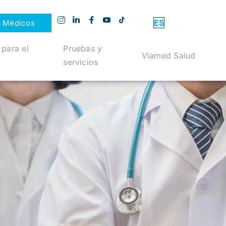
ES
a Médicos
 para el
Pruebas y
Viamed Salud
servicios