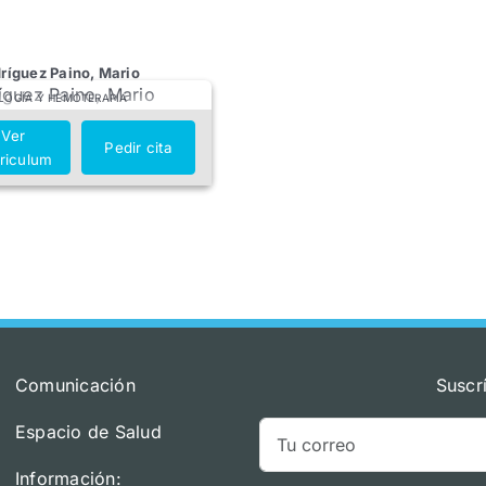
dríguez Paino, Mario
LOGÍA Y HEMOTERAPIA
Ver
Pedir cita
riculum
Comunicación
Suscr
Espacio de Salud
Información: