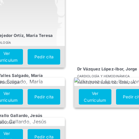
ejedor Ortiz, María Teresa
LOGÍA
Ver
Pedir cita
rriculum
Dr Vázquez López-Ibor, Jorge
alles Salgado, María
CARDIOLOGÍA Y HEMODINÁMICA
PSICOLOGÍA
INSTITUTO INTEGRAL DEL CORAZÓN
Ver
Ver
Pedir cita
Pedir ci
rriculum
Curriculum
rallo Gallardo, Jesús
MOLOGÍA
Ver
Pedir cita