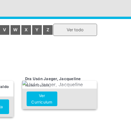
V
W
X
Y
Z
Ver todo
Dra Usón Jaeger, Jacqueline
REUMATOLOGÍA
raldo
Ver
Curriculum
ta