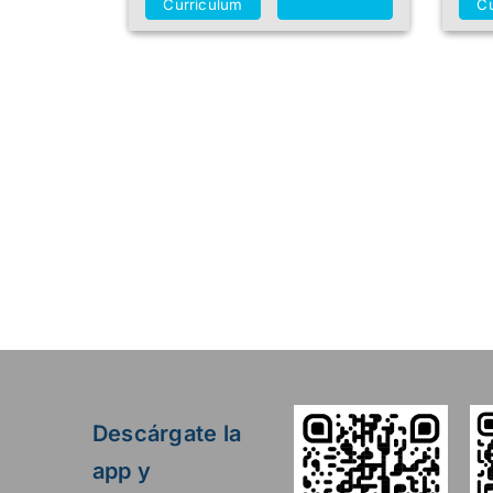
Curriculum
Cu
Descárgate la
app y