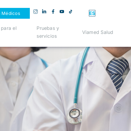
ES
a Médicos
 para el
Pruebas y
Viamed Salud
servicios