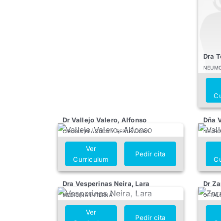
Dra T
NEUMO
Cu
Dr Vallejo Valero, Alfonso
Dña V
CIRUGÍA PLÁSTICA Y REPARADORA
NEURO
Ver
Pedir cita
Curriculum
Cu
Dra Vesperinas Neira, Lara
Dr Za
MEDICINA INTERNA
OFTAL
Ver
Pedir cita