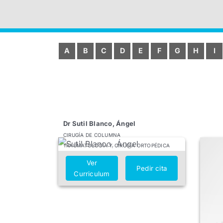
A
B
C
D
E
F
G
H
I
Dr Sutil Blanco, Ángel
CIRUGÍA DE COLUMNA
TRAUMATOLOGÍA Y CIRUGÍA ORTOPÉDICA
Ver
Pedir cita
Curriculum