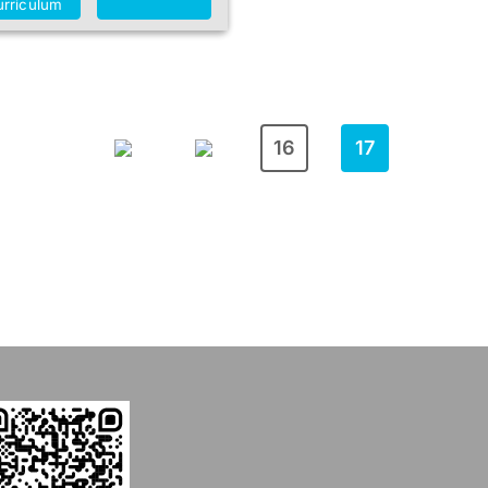
rriculum
16
17