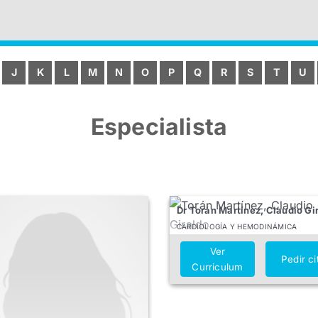
J
K
L
M
N
O
P
Q
R
S
T
U
Especialista
Dr Torán Martínez, Claudio Gi
CARDIOLOGÍA Y HEMODINÁMICA
Ver
Pedir ci
Curriculum